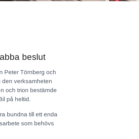
nabba beslut
rn Peter Törnberg och
 om den verksamheten
lden och trion bestämde
il på heltid.
ra bundna till ett enda
ersarbete som behövs