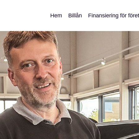
Hem
Billån
Finansiering för för
Finansiell leasing fö
Avbetalningslån för 
Kundcase och tips