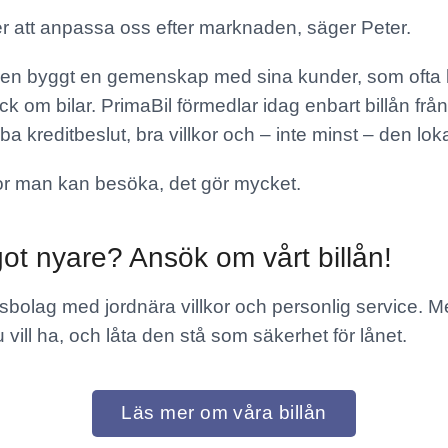
ter att anpassa oss efter marknaden, säger Peter.
ren byggt en gemenskap med sina kunder, som ofta k
k om bilar. PrimaBil förmedlar idag enbart billån från
a kreditbeslut, bra villkor och – inte minst – den lok
ntor man kan besöka, det gör mycket.
got nyare? Ansök om vårt billån!
nsbolag med jordnära villkor och personlig service. Me
 vill ha, och låta den stå som säkerhet för lånet.
Läs mer om våra billån