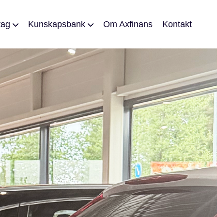
etag
Kunskapsbank
Om Axfinans
Kontakt
r företag
Leasingparlör
företag
FAQ
Import av bil från fastlandet
Import av bil från Sverige