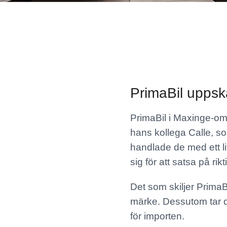
PrimaBil uppsk
PrimaBil i Maxinge-om
hans kollega Calle, so
handlade de med ett lit
sig för att satsa på ri
Det som skiljer PrimaBi
märke. Dessutom tar d
för importen.