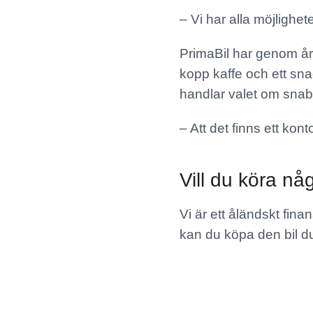
– Vi har alla möjlighe
PrimaBil har genom å
kopp kaffe och ett snac
handlar valet om snabb
– Att det finns ett ko
Vill du köra nå
Vi är ett åländskt fina
kan du köpa den bil du