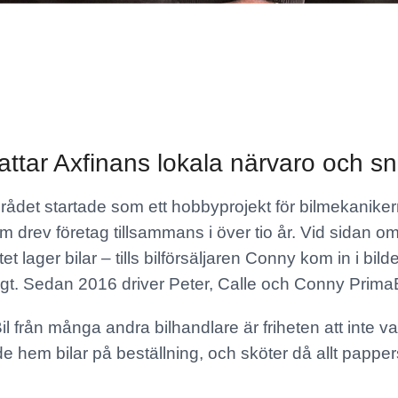
attar Axfinans lokala närvaro och s
rådet startade som ett hobbyprojekt för bilmekanike
m drev företag tillsammans i över tio år. Vid sidan
et lager bilar – tills bilförsäljaren Conny kom in i bi
ktigt. Sedan 2016 driver Peter, Calle och Conny PrimaB
l från många andra bilhandlare är friheten att inte va
e hem bilar på beställning, och sköter då allt papp